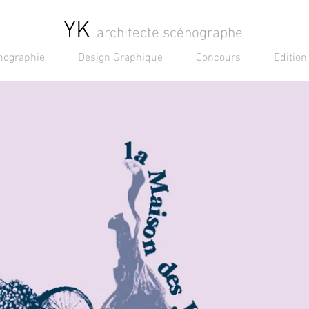
YK
architecte scénographe
nographie
Design Graphique
Concours
Edition